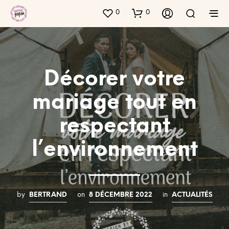
0
0
Décorer votre
mariage tout en
respectant
l’environnement
by
BERTRAND
on
8 DÉCEMBRE 2022
in
ACTUALITÉS