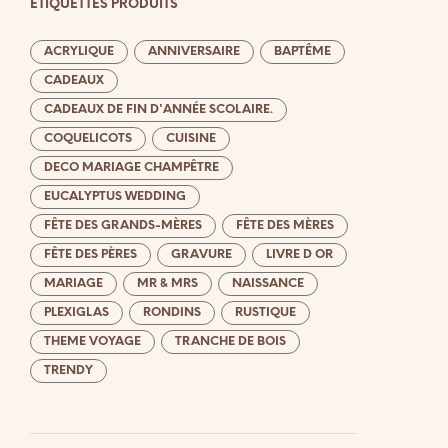
ÉTIQUETTES PRODUITS
ACRYLIQUE
ANNIVERSAIRE
BAPTÊME
CADEAUX
CADEAUX DE FIN D'ANNÉE SCOLAIRE.
COQUELICOTS
CUISINE
DECO MARIAGE CHAMPÊTRE
EUCALYPTUS WEDDING
FÊTE DES GRANDS-MÈRES
FÊTE DES MÈRES
FÊTE DES PÈRES
GRAVURE
LIVRE D OR
MARIAGE
MR & MRS
NAISSANCE
PLEXIGLAS
RONDINS
RUSTIQUE
THEME VOYAGE
TRANCHE DE BOIS
TRENDY