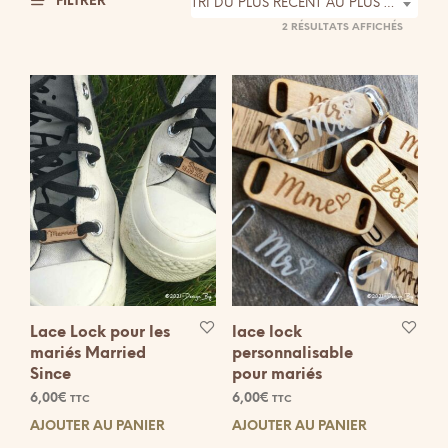
FILTRER
TRI DU PLUS RÉCENT AU PLUS ANCIEN
TRIÉ
2 RÉSULTATS AFFICHÉS
DU
PLUS
RÉCENT
AU
PLUS
ANCIEN
Lace Lock pour les
lace lock
mariés Married
personnalisable
Since
pour mariés
6,00
€
6,00
€
TTC
TTC
AJOUTER AU PANIER
AJOUTER AU PANIER