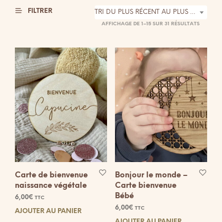
FILTRER
TRI DU PLUS RÉCENT AU PLUS ANCIEN
TRIÉ
AFFICHAGE DE 1–15 SUR 31 RÉSULTATS
DU
PLUS
RÉCENT
AU
PLUS
ANCIEN
Carte de bienvenue
Bonjour le monde –
naissance végétale
Carte bienvenue
Bébé
6,00
€
TTC
6,00
€
TTC
AJOUTER AU PANIER
AJOUTER AU PANIER