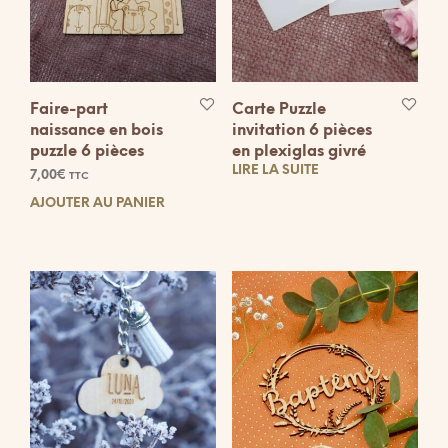
la
page
du
produit
Faire-part
Carte Puzzle
naissance en bois
invitation 6 pièces
puzzle 6 pièces
en plexiglas givré
LIRE LA SUITE
7,00
€
TTC
AJOUTER AU PANIER