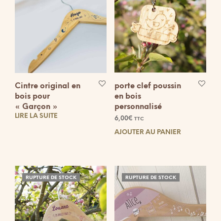
Cintre original en
porte clef poussin
bois pour
en bois
« Garçon »
personnalisé
LIRE LA SUITE
6,00
€
TTC
AJOUTER AU PANIER
RUPTURE DE STOCK
RUPTURE DE STOCK