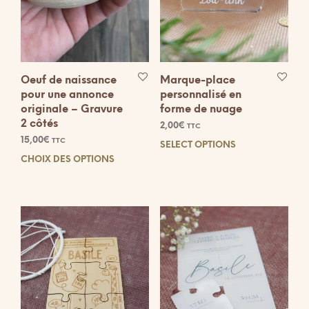
Oeuf de naissance
Marque-place
pour une annonce
personnalisé en
originale – Gravure
forme de nuage
2 côtés
2,00
€
TTC
15,00
€
TTC
SELECT OPTIONS
CHOIX DES OPTIONS
Ce
produit
a
plusieurs
variations.
Les
options
peuvent
être
choisies
sur