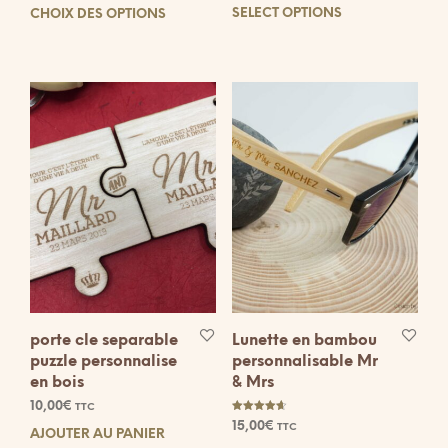
de
SELECT OPTIONS
CHOIX DES OPTIONS
Ce
prix :
produit
25,00€
à
a
50,00€
plusieurs
variations.
Les
options
peuvent
être
choisies
sur
la
page
du
produit
porte cle separable
Lunette en bambou
puzzle personnalise
personnalisable Mr
en bois
& Mrs
10,00
€
TTC
Note
15,00
€
TTC
4.67
AJOUTER AU PANIER
sur 5