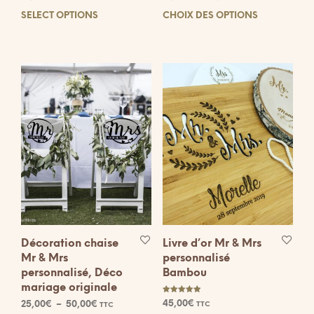
de
SELECT OPTIONS
CHOIX DES OPTIONS
Ce
Ce
prix :
produit
prod
18,00€
a
à
a
30,00€
plusieurs
plus
variations.
vari
Les
Les
options
opti
peuvent
peuv
être
être
choisies
choi
sur
sur
la
la
page
pag
du
du
produit
prod
Décoration chaise
Livre d’or Mr & Mrs
Mr & Mrs
personnalisé
personnalisé, Déco
Bambou
mariage originale
Note
Plage
45,00
€
25,00
€
–
50,00
€
TTC
TTC
5.00
sur 5