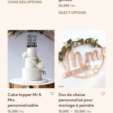
CHOIX DES OPTIONS
Ce
20,00
€
TTC
produit
SELECT OPTIONS
a
Ce
plusieurs
prod
variations.
a
Les
plus
options
vari
peuvent
Les
être
opti
choisies
peuv
sur
être
la
choi
page
sur
du
la
produit
pag
du
prod
Cake topper Mr &
Dos de chaise
Mrs
personnalisé pour
personnalisable
mariage à peindre
Plage
15,00
€
18,00
€
–
30,00
€
TTC
TTC