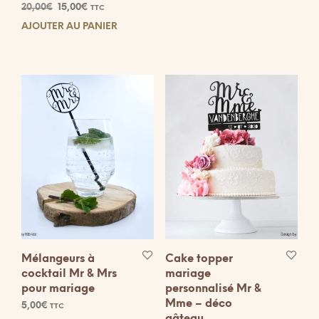
Note
Le
Le
20,00
€
15,00
€
TTC
5.00
prod
sur 5
prix
prix
AJOUTER AU PANIER
a
initial
actuel
plus
était :
est :
20,00€.
15,00€.
vari
Les
opti
peuv
être
choi
sur
la
pag
du
prod
Mélangeurs à
Cake topper
cocktail Mr & Mrs
mariage
pour mariage
personnalisé Mr &
Mme – déco
5,00
€
TTC
gâteau