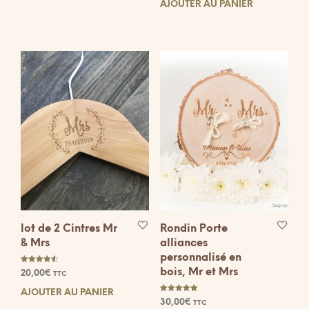
AJOUTER AU PANIER
lot de 2 Cintres Mr
Rondin Porte
& Mrs
alliances
personnalisé en
Note
bois, Mr et Mrs
20,00
€
TTC
4.50
sur 5
AJOUTER AU PANIER
Note
30,00
€
TTC
5.00