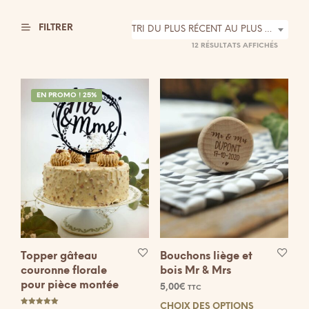
FILTRER
TRI DU PLUS RÉCENT AU PLUS ANCIEN
TRIÉ
12 RÉSULTATS AFFICHÉS
DU
PLUS
RÉCENT
EN PROMO ! 25%
AU
PLUS
ANCIEN
Topper gâteau
Bouchons liège et
couronne florale
bois Mr & Mrs
pour pièce montée
5,00
€
TTC
CHOIX DES OPTIONS
Ce