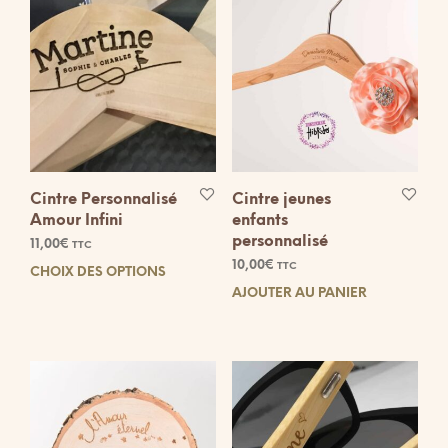
Cintre Personnalisé
Cintre jeunes
Amour Infini
enfants
personnalisé
11,00
€
TTC
10,00
€
TTC
CHOIX DES OPTIONS
Ce
AJOUTER AU PANIER
produit
a
plusieurs
variations.
Les
options
peuvent
être