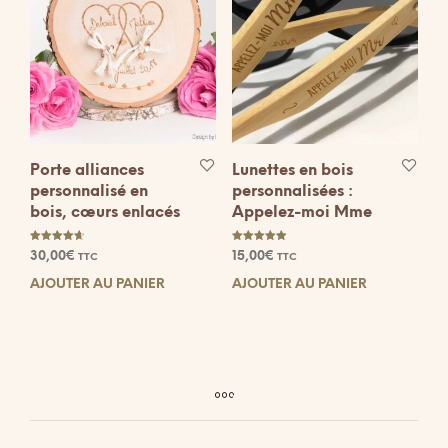
choisies
sur
la
page
du
produit
Porte alliances
Lunettes en bois
personnalisé en
personnalisées :
bois, cœurs enlacés
Appelez-moi Mme
Note
Note
30,00
€
15,00
€
TTC
TTC
4.67
5.00
sur 5
sur 5
AJOUTER AU PANIER
AJOUTER AU PANIER