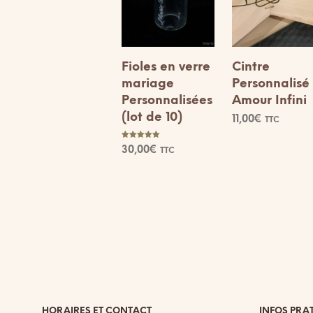
Fioles en verre
Cintre
mariage
Personnalisé
Personnalisées
Amour Infini
(lot de 10)
11,00
€
TTC
CHOIX DES
Note
30,00
€
OPTIONS
TTC
5.00
sur 5
AJOUTER AU
PANIER
HORAIRES ET CONTACT
INFOS PRA