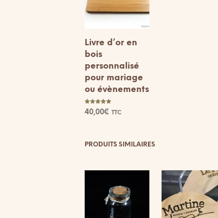
Livre d’or en
bois
personnalisé
pour mariage
ou évènements
Note
40,00
€
TTC
5.00
sur 5
SELECT OPTIONS
PRODUITS SIMILAIRES