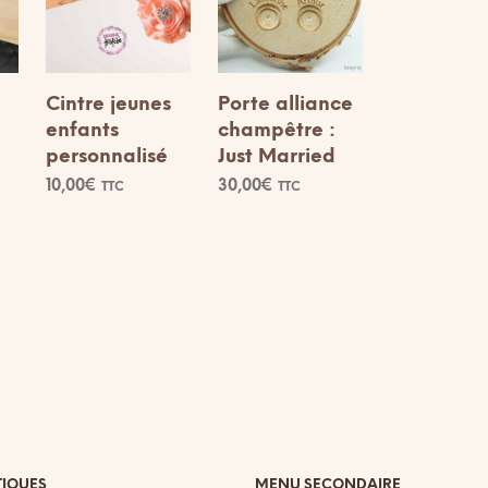
Cintre jeunes
Porte alliance
enfants
champêtre :
personnalisé
Just Married
10,00
€
30,00
€
TTC
TTC
AJOUTER AU
SELECT OPTIONS
Ce
PANIER
produit
a
plusieurs
variations.
Les
options
peuvent
être
choisies
sur
TIQUES
MENU SECONDAIRE