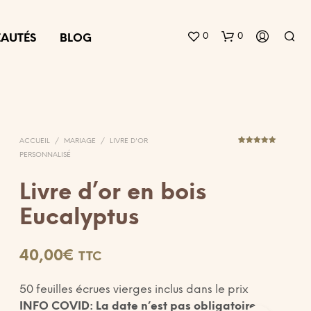
0
0
AUTÉS
BLOG
ACCUEIL
/
MARIAGE
/
LIVRE D'OR
4
Noté
5.00
PERSONNALISÉ
sur 5
basé sur
notations
client
Livre d’or en bois
V
Eucalyptus
O
T
R
40,00
€
TTC
E
P
A
50 feuilles écrues vierges inclus dans le prix
N
INFO COVID: La date n’est pas obligatoire
I