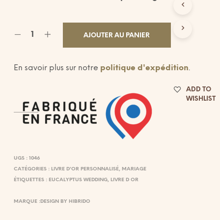
E
R
E
S
AJOUTER AU PANIER
T
V
I
En savoir plus sur notre
politique d'expédition
.
D
E
ADD TO
.
WISHLIST
UGS :
1046
CATÉGORIES :
LIVRE D'OR PERSONNALISÉ
,
MARIAGE
ÉTIQUETTES :
EUCALYPTUS WEDDING
,
LIVRE D OR
MARQUE :
DESIGN BY HIBRIDO