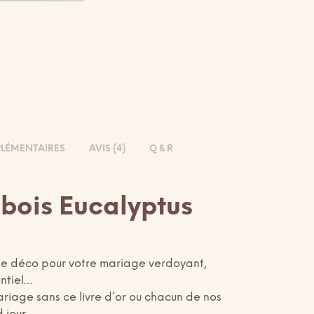
LÉMENTAIRES
AVIS (4)
Q & R
n bois Eucalyptus
 de déco pour votre mariage verdoyant,
ntiel…
mariage sans ce livre d’or ou chacun de nos