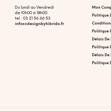
la
Du lundi au Vendredi
Mon Com
page
de 10h00 à 18h00
du
Politique 
tel : 03 21 56 66 53
produit
Condition
infos@designbyhibrido.fr
Politique 
Délais De
Politique 
Délais De
Politique