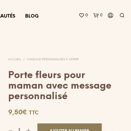
0
0
AUTÉS
BLOG
ACCUEIL
/
CADEAUX PERSONNALISÉS À OFFRIR
Porte fleurs pour
maman avec message
V
O
personnalisé
T
R
E
9,50
€
TTC
P
A
N
I