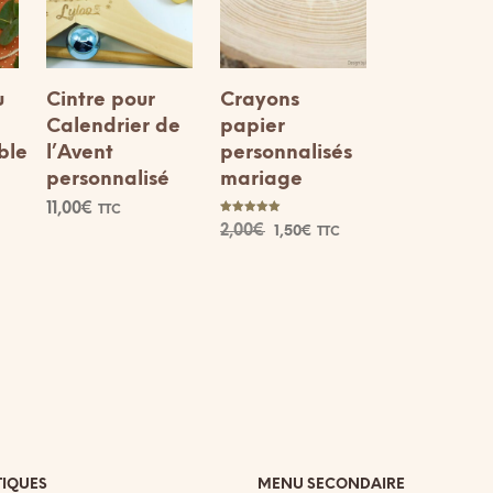
u
Cintre pour
Crayons
Calendrier de
papier
ble
l’Avent
personnalisés
personnalisé
mariage
11,00
€
TTC
Note
Le
Le
2,00
€
1,50
€
TTC
5.00
CHOIX DES
Ce
sur 5
prix
prix
OPTIONS
AJOUTER AU
produit
initial
actuel
PANIER
a
était :
est :
plusieurs
2,00€.
1,50€.
variations.
Les
options
peuvent
être
choisies
TIQUES
MENU SECONDAIRE