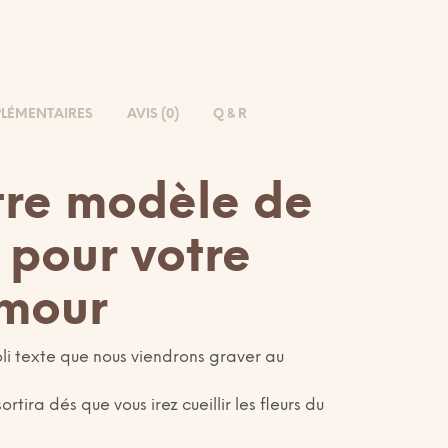
LÉMENTAIRES
AVIS (0)
Q & R
tre modèle de
s pour votre
mour
oli texte que nous viendrons graver au
ira dés que vous irez cueillir les fleurs du