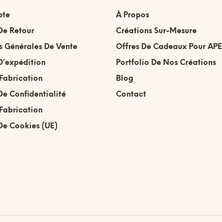
sur
pte
À Propos
la
page
De Retour
Créations Sur-Mesure
du
s Générales De Vente
Offres De Cadeaux Pour APE
produit
D’expédition
Portfolio De Nos Créations
 Fabrication
Blog
De Confidentialité
Contact
 Fabrication
 De Cookies (UE)