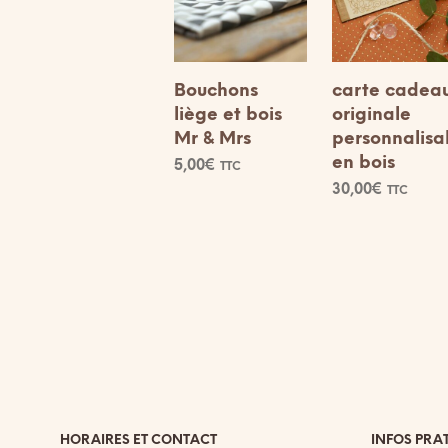
Bouchons
carte cadea
liège et bois
originale
Mr & Mrs
personnalisa
en bois
5,00
€
TTC
30,00
€
TTC
CHOIX DES
Ce
OPTIONS
AJOUTER AU
produit
PANIER
a
plusieurs
variations.
Les
options
peuvent
être
choisies
sur
HORAIRES ET CONTACT
INFOS PRA