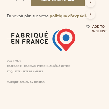
AJOUTER AU PANIER
E
R
E
En savoir plus sur notre
politique d'expédition
.
S
T
V
ADD TO
I
WISHLIST
D
E
.
UGS :
10879
CATÉGORIE :
CADEAUX PERSONNALISÉS À OFFRIR
ÉTIQUETTE :
FÊTE DES MÈRES
MARQUE :
DESIGN BY HIBRIDO