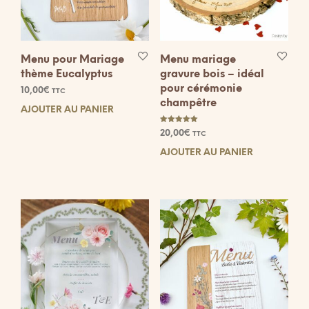
Menu pour Mariage
Menu mariage
thème Eucalyptus
gravure bois – idéal
pour cérémonie
10,00
€
TTC
champêtre
AJOUTER AU PANIER
Note
20,00
€
TTC
5.00
sur 5
AJOUTER AU PANIER