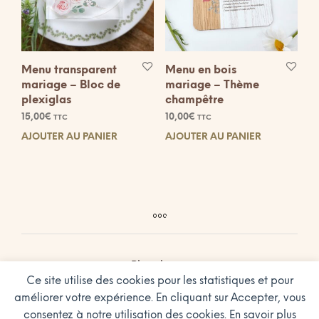
Menu transparent
Menu en bois
mariage – Bloc de
mariage – Thème
plexiglas
champêtre
15,00
€
10,00
€
TTC
TTC
AJOUTER AU PANIER
AJOUTER AU PANIER
Plan du site
Ce site utilise des cookies pour les statistiques et pour
Conditions Générales de Vente
améliorer votre expérience. En cliquant sur Accepter, vous
Charte sur le respect de la vie privée
consentez à notre utilisation des cookies. En savoir plus