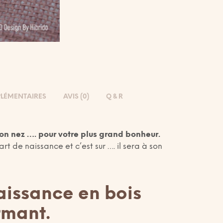
LÉMENTAIRES
AVIS (0)
Q & R
son nez …. pour votre plus grand bonheur.
rt de naissance et c’est sur …. il sera à son
aissance en bois
rmant.