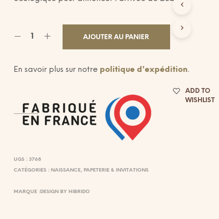
E
R
E
S
AJOUTER AU PANIER
T
V
I
En savoir plus sur notre
politique d'expédition
.
D
E
.
ADD TO
WISHLIST
UGS :
3768
CATÉGORIES :
NAISSANCE
,
PAPETERIE & INVITATIONS
MARQUE :
DESIGN BY HIBRIDO