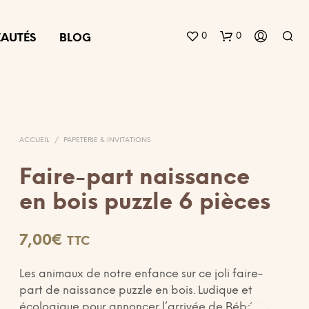
0
0
AUTÉS
BLOG
ACCUEIL
/
PAPETERIE & INVITATIONS
Faire-part naissance
en bois puzzle 6 pièces
V
O
T
7,00
€
TTC
R
E
P
Les animaux de notre enfance sur ce joli faire-
A
part de naissance puzzle en bois. Ludique et
N
écologique pour annoncer l’arrivée de Bébé.
I