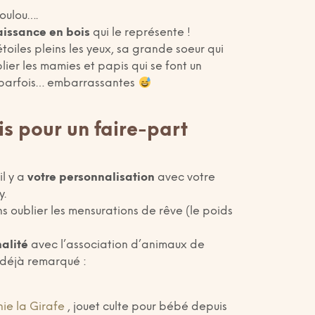
loulou….
aissance en bois
qui le représente !
oiles pleins les yeux, sa grande soeur qui
lier les mamies et papis qui se font un
s parfois… embarrassantes
is pour un faire-part
il y a
votre personnalisation
avec votre
y.
 oublier les mensurations de rêve (le poids
nalité
avec l’association d’animaux de
 déjà remarqué :
ie la Girafe
, jouet culte pour bébé depuis