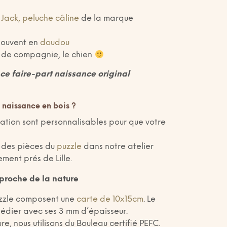
e
Jack, peluche câline
de la marque
 souvent en
doudou
mal de compagnie, le chien
ce faire-part naissance original
 naissance en bois ?
itation sont personnalisables pour que votre
 des pièces du
puzzle
dans notre atelier
ment prés de Lille.
 proche de la nature
uzzle composent une
carte de 10x15cm
. Le
pédier avec ses 3 mm d’épaisseur.
e, nous utilisons du Bouleau certifié PEFC.