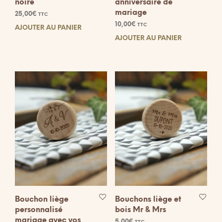
noire
anniversaire de
mariage
25,00
€
TTC
10,00
€
TTC
AJOUTER AU PANIER
AJOUTER AU PANIER
Bouchon liège
Bouchons liège et
personnalisé
bois Mr & Mrs
mariage avec vos
5,00
€