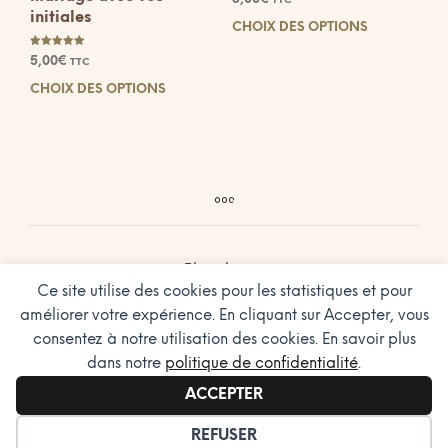
TTC
initiales
CHOIX DES OPTIONS
Ce
prod
Note
5,00
€
TTC
5.00
a
sur 5
CHOIX DES OPTIONS
Ce
plus
produit
vari
a
Les
plusieurs
opti
variations.
peuv
Les
être
options
choi
peuvent
sur
être
la
Plan du site
choisies
pag
Ce site utilise des cookies pour les statistiques et pour
Conditions Générales de Vente
sur
du
améliorer votre expérience. En cliquant sur Accepter, vous
la
prod
Charte sur le respect de la vie privée
consentez à notre utilisation des cookies. En savoir plus
page
Design Graphic by Hibrido
dans notre
politique de confidentialité
.
du
produit
ACCEPTER
© 2023 Design By Hibrido
GÉRER LES COOKIES
REFUSER