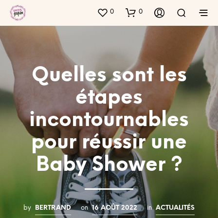
0
0
Quelles sont les
étapes
incontournables
pour réussir une
Baby Shower ?
by
BERTRAND
on
16 AOÛT 2022
in
ACTUALITÉS