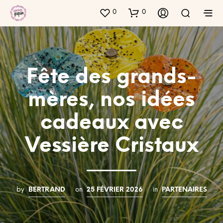
0
0
Fête des grands-
mères, nos idées
cadeaux avec
Vessière Cristaux
by
BERTRAND
on
25 FÉVRIER 2026
in
PARTENAIRES